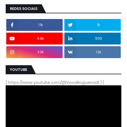
REDES SOCIAIS
1.1k
1k
4.9k
500
3.2k
1.2k
YOUTUBE
} https://www.youtube.com/@VovoBlogueiradf } {