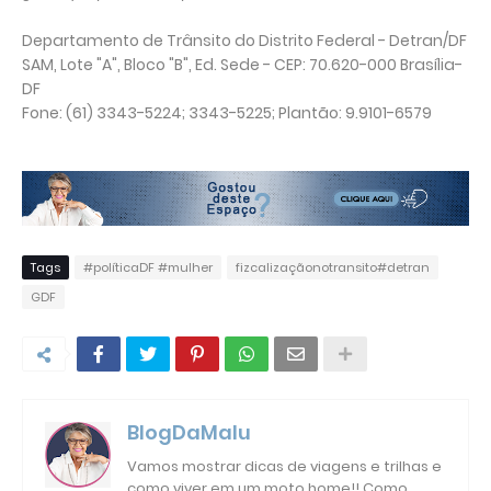
Departamento de Trânsito do Distrito Federal - Detran/DF
SAM, Lote "A", Bloco "B", Ed. Sede - CEP: 70.620-000 Brasília-
DF
Fone: (61) 3343-5224; 3343-5225; Plantão: 9.9101-6579
Tags
#políticaDF #mulher
fizcalizaçãonotransito#detran
GDF
BlogDaMalu
Vamos mostrar dicas de viagens e trilhas e
como viver em um moto home!! Como