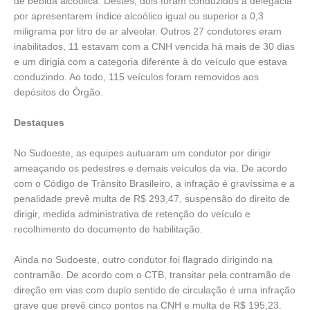
de bebida alcoólica. Destes, dois foram conduzidos à delegacia
por apresentarem índice alcoólico igual ou superior a 0,3
miligrama por litro de ar alveolar. Outros 27 condutores eram
inabilitados, 11 estavam com a CNH vencida há mais de 30 dias
e um dirigia com a categoria diferente à do veículo que estava
conduzindo. Ao todo, 115 veículos foram removidos aos
depósitos do Órgão.
Destaques
No Sudoeste, as equipes autuaram um condutor por dirigir
ameaçando os pedestres e demais veículos da via. De acordo
com o Código de Trânsito Brasileiro, a infração é gravíssima e a
penalidade prevê multa de R$ 293,47, suspensão do direito de
dirigir, medida administrativa de retenção do veículo e
recolhimento do documento de habilitação.
Ainda no Sudoeste, outro condutor foi flagrado dirigindo na
contramão. De acordo com o CTB, transitar pela contramão de
direção em vias com duplo sentido de circulação é uma infração
grave que prevê cinco pontos na CNH e multa de R$ 195,23.