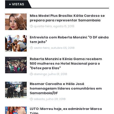
+ VISTAS
Miss Model Plus Brasília: Kátia Cardoso se
prepara para representar Samambaia
quarta-feira, agosto 15, 2018
Entrevista com Roberta Monzini: "O DF ainda
tem jeito"
sexta-feira, outubro 05, 2018
Roberta Monzini e Kênia Gama recebem
500 mulheres no Hotel Nacional para o
"Detox para Elas"
domingo, julho 01, 2018
Risomar Carvalho e Hélio José
homenageiam líderes comunitários em
Samambaia/DF
sábado, julho 28, 2018
LUTO: Morreu hoje, ex administrar Marco
Túlio