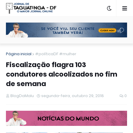
Página inicial
#políticaDF #mulher
Fiscalização flagra 103
condutores alcoolizados no fim
de semana
BlogDaMalu
segunda-feira, outubro 29, 2018
0