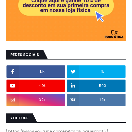
REDES SOCIAIS
1.1k
1k
4.9k
500
3.2k
1.2k
YOUTUBE
} https://www.youtube.com/@VovoBlogueiradf } {