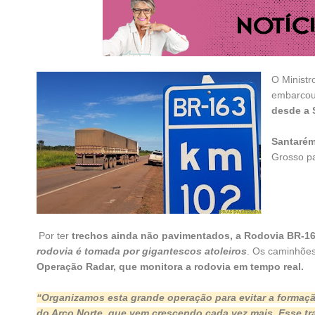
O Ministro
embarco
desde a 
Santarém
Grosso pa
Por ter
trechos ainda não pavimentados, a Rodovia BR-1
rodovia é tomada por gigantescos atoleiros
. Os caminhões
Operação Radar, que monitora a rodovia em tempo real.
“Organizamos esta grande operação para evitar a formaçã
do Arco Norte, que vem crescendo cada vez mais. Esse t