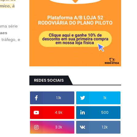
mico, à
uma série
raes
 tráfego, e
REDES SOCIAIS
1.1k
1k
4.9k
500
3.2k
1.2k