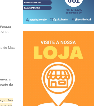
Freitas
,
BR-163
,
ão do Mato
huva, a
parte da
s portos
papel de