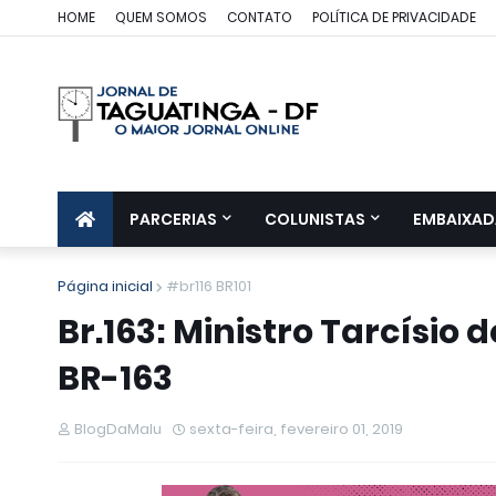
HOME
QUEM SOMOS
CONTATO
POLÍTICA DE PRIVACIDADE
PARCERIAS
COLUNISTAS
EMBAIXAD
Página inicial
#br116 BR101
Br.163: Ministro Tarcísio 
BR-163
BlogDaMalu
sexta-feira, fevereiro 01, 2019