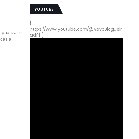
YOUTUBE
}
https://www.youtube.com/@VovoBlogueir
priorizar o
adf } {
idas a