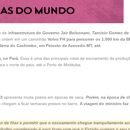
 da I
nfraestrutura do Governo Jair Bolsonaro, Tarcísio Gomes de 
u ontem em um caminhão
Volvo FH para percorrer os 1.000 km da 
Serra do Cachimbo, em Peixoto de Azevedo-MT, até.
, no Pará.
Essa é uma das principais rotas de escoamento da produç
ra o norte do país, até o Porto de Miritituba.
63
apresenta muita poeira em épocas de seca.
Porém, na época de c
 chegam a ficar semanas presos no barro.
A viagem do ministro faz 
o de filas e permitir que o escoamento chegue tranquilamente ao
rabalho coordenado é para fazer com que o Estado cumpra o seu 