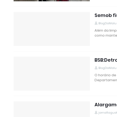
Semob fi
BlogDaMalu
Além da limp
como manter
BSB:Detr
BlogDaMalu
O horário de
Departament
Alargame
jornaltagua