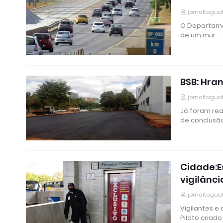
jornaltagua
O Departamen
de um mur…
BSB: Hra
jornaltagua
Já foram rea
de conclusã
Cidade:E
vigilânci
jornaltagua
Vigilantes e
Piloto criado