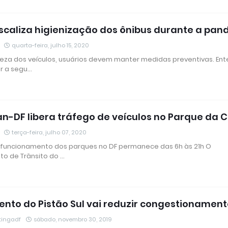
scaliza higienização dos ônibus durante a pa
quarta-feira, julho 15, 2020
eza dos veículos, usuários devem manter medidas preventivas. En
 a segu…
an-DF libera tráfego de veículos no Parque da 
terça-feira, julho 07, 2020
 funcionamento dos parques no DF permanece das 6h às 21h O
o de Trânsito do …
nto do Pistão Sul vai reduzir congestionament
tingadf
sábado, novembro 30, 2019