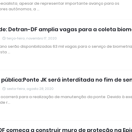
cialista, apesar de representar importante avanço para os
ores autônomos, a …
de: Detran-DF amplia vagas para a coleta biom
terça-feira, novembro 17, 2020
 ano serão disponibilizadas 63 mil vagas para o serviço de biometri
sta …
e pública:Ponte JK será interditada no fim de s
sexta-feira, agosto 28, 2020
ocorrerá para a realização de manutenção da ponte Devido à e
 de r…
DF começa a construir muro de proteção na Epi