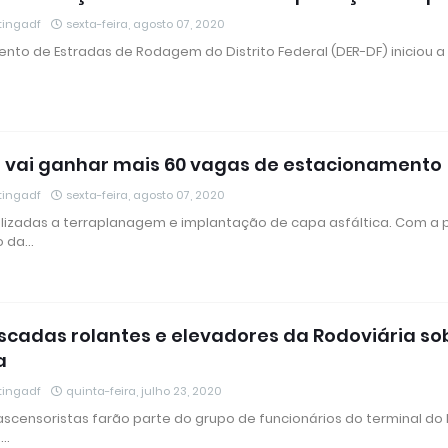
tingadf
sexta-feira, agosto 07, 2020
to de Estradas de Rodagem do Distrito Federal (DER-DF) iniciou a
n vai ganhar mais 60 vagas de estacionamento
tingadf
sexta-feira, agosto 07, 2020
lizadas a terraplanagem e implantação de capa asfáltica. Com a 
o da…
scadas rolantes e elevadores da Rodoviária so
a
tingadf
quinta-feira, julho 23, 2020
 ascensoristas farão parte do grupo de funcionários do terminal do
 …