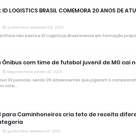
a: ID LOGISTICS BRASIL COMEMORA 20 ANOS DE A
quarta-feira, dezembro 06, 2023
artificial não basta e ID Logísticas Brasil investe em formação próp
Ônibus com time de futebol juvenil de MG cai n
segunda-feira, janeiro 30, 2023
evava 33 pessoas, sendo 28 adolescentes que jogaram o campeona
ma cate…
I para Caminhoneiros cria teto de receita dife
ategoria
quinta-feira, fevereiro 03, 2022