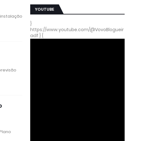
YOUTUBE
 instalação
}
https://www.youtube.com/@VovoBlogueir
adf } {
previsão
b
 Plano