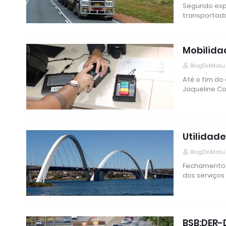
Segundo espe
transportad
Mobilida
BlogDaMalu
Até o fim do
Jaqueline Co
Utilidad
BlogDaMalu
Fechamento 
dos serviços
BSB:DER-