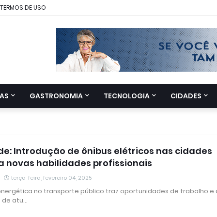
TERMOS DE USO
AS
GASTRONOMIA
TECNOLOGIA
CIDADES
de: Introdução de ônibus elétricos nas cidades
novas habilidades profissionais
terça-feira, fevereiro 04, 2025
energética no transporte público traz oportunidades de trabalho e 
 de atu…