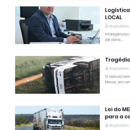
Logístic
LOCAL
BlogDaMalu
Inteligência 
de obra…
Tragédia 
BlogDaMalu
O veículo l
Minas, em u
Lei do ME
para a c
BlogDaMalu