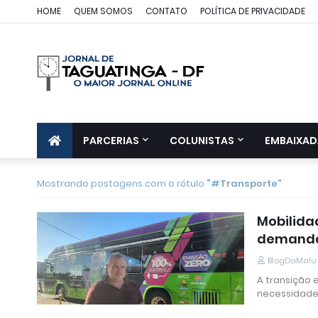
HOME
QUEM SOMOS
CONTATO
POLÍTICA DE PRIVACIDADE
PARCERIAS
COLUNISTAS
EMBAIXAD
Mostrando postagens com o rótulo
#Transporte
Mobilida
demanda 
BlogDaMalu
A transição 
necessidade