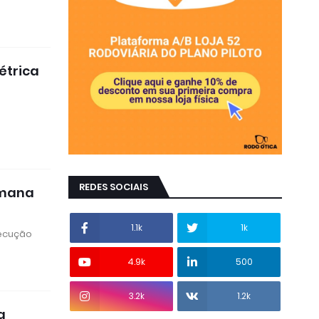
étrica
a
REDES SOCIAIS
emana
1.1k
1k
xecução
4.9k
500
3.2k
1.2k
a