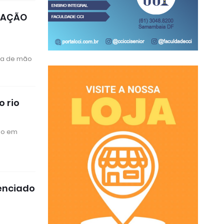
TUAÇÃO
ria de mão
o rio
to em
renciado