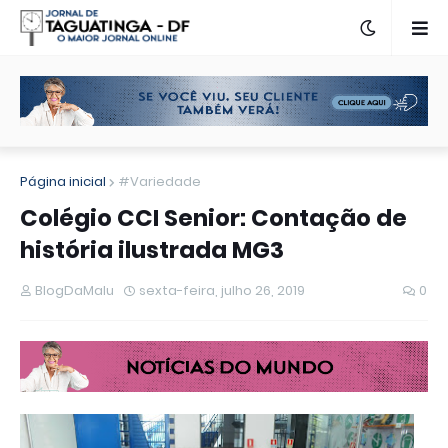
Página inicial
#Variedade
Colégio CCI Senior: Contação de
história ilustrada MG3
BlogDaMalu
sexta-feira, julho 26, 2019
0