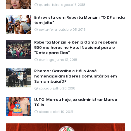
quarta-feira, agosto 15, 2018
Entrevista com Roberta Monzini: "O DF ainda
tem jeito"
sexta-feira, outubro 05, 2018
Roberta Monzini e Kênia Gama recebem
500 mulheres no Hotel Nacional para o
"Detox para Elas"
domingo, julho 01, 2018
Risomar Carvalho e Hélio José
homenageiam líderes comunitários em
Samambaia/DF
sábado, julho 28, 2018
LUTO: Morreu hoje, ex administrar Marco
Túlio
sábado, abril 10, 2021