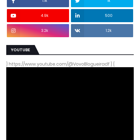
1.1k
1k
4.9k
500
3.2k
1.2k
YOUTUBE
} https://www.youtube.com/@VovoBlogueiradf } {