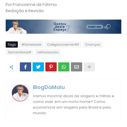
Por:Francianne de Fátima
Redação e Revisão
Tags
#Variedade
Colégiocciseniôr401
Crianças
Samambaiadf
voltaasaulas
BlogDaMalu
Vamos mostrar dicas de viagens e trilhas e
como viver em um moto home!! Como
economizar em viagens pelo Brasil e pelo
mundo