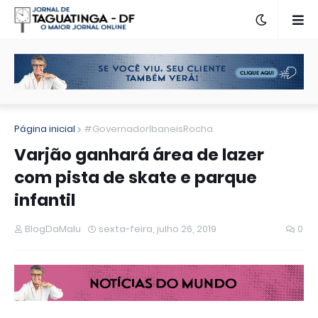
Página inicial
#GovernadorIbaneisRocha
Varjão ganhará área de lazer
com pista de skate e parque
infantil
BlogDaMalu
sexta-feira, julho 26, 2019
0