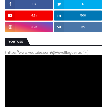
1.1k
1k
4.9k
500
3.2k
1.2k
YOUTUBE
} https://www.youtube.com/@VovoBlogueiradf } {