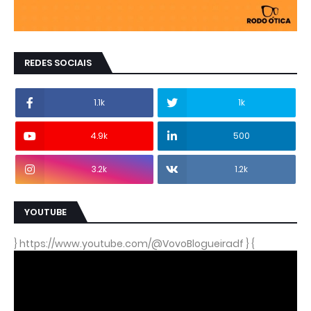
REDES SOCIAIS
1.1k
1k
4.9k
500
3.2k
1.2k
YOUTUBE
} https://www.youtube.com/@VovoBlogueiradf } {