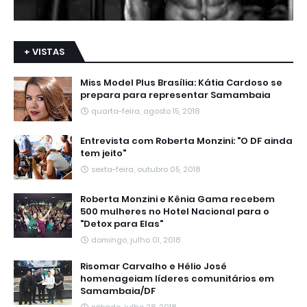
+ VISTAS
Miss Model Plus Brasília: Kátia Cardoso se
prepara para representar Samambaia
quarta-feira, agosto 15, 2018
Entrevista com Roberta Monzini: "O DF ainda
tem jeito"
sexta-feira, outubro 05, 2018
Roberta Monzini e Kênia Gama recebem
500 mulheres no Hotel Nacional para o
"Detox para Elas"
domingo, julho 01, 2018
Risomar Carvalho e Hélio José
homenageiam líderes comunitários em
Samambaia/DF