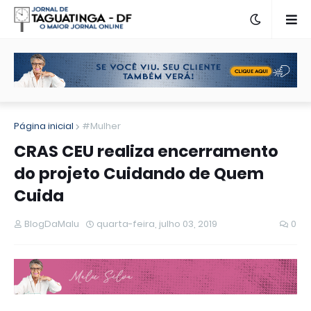
Página inicial
#Mulher
CRAS CEU realiza encerramento
do projeto Cuidando de Quem
Cuida
BlogDaMalu
quarta-feira, julho 03, 2019
0