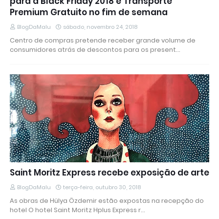
para a Black Friday 2018 e Transporte
Premium Gratuito no fim de semana
BlogDaMalu
sábado, novembro 24, 2018
Centro de compras pretende receber grande volume de
consumidores atrás de descontos para os present…
Saint Moritz Express recebe exposição de arte
BlogDaMalu
terça-feira, outubro 30, 2018
As obras de Hülya Özdemir estão expostas na recepção do
hotel O hotel Saint Moritz Hplus Express r…