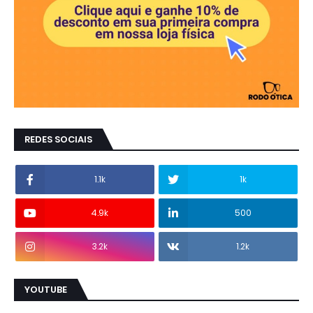
REDES SOCIAIS
1.1k
1k
4.9k
500
3.2k
1.2k
YOUTUBE