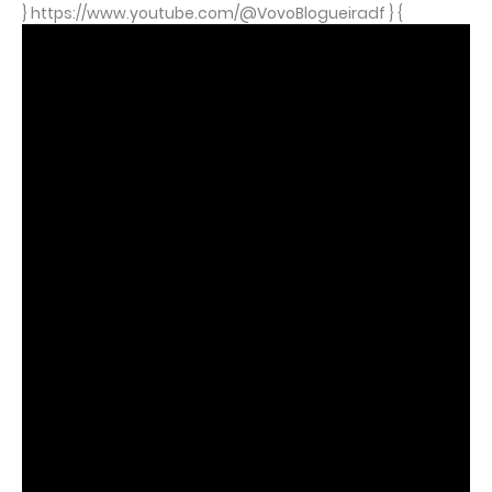
} https://www.youtube.com/@VovoBlogueiradf } {