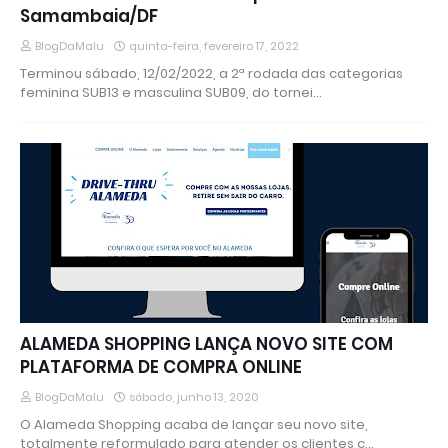
Samambaia/DF
BlogDaMalu
quinta-feira, fevereiro 17, 2022
Terminou sábado, 12/02/2022, a 2ª rodada das categorias
feminina SUB13 e masculina SUB09, do tornei…
ALAMEDA SHOPPING LANÇA NOVO SITE COM
PLATAFORMA DE COMPRA ONLINE
BlogDaMalu
sábado, junho 13, 2020
O Alameda Shopping acaba de lançar seu novo site,
totalmente reformulado para atender os clientes c…