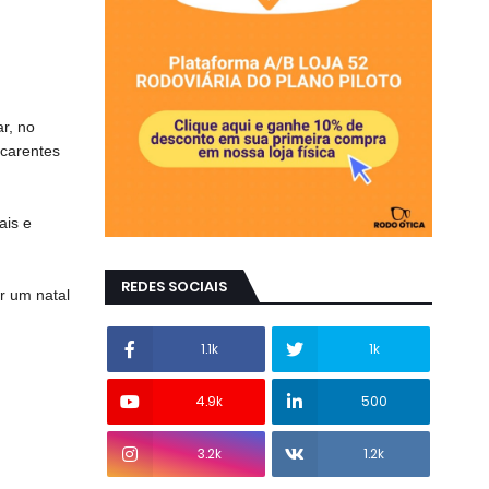
r, no
 carentes
ais e
REDES SOCIAIS
r um natal
1.1k
1k
4.9k
500
3.2k
1.2k