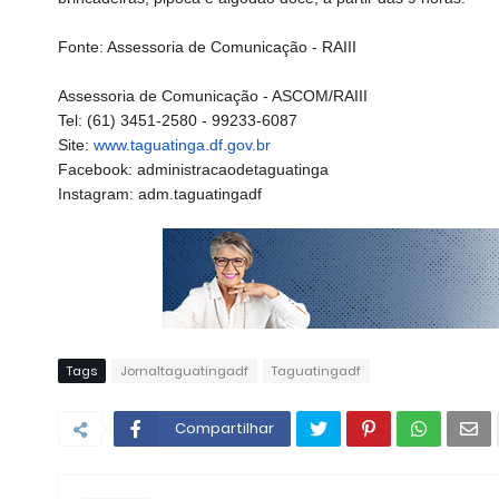
Fonte: Assessoria de Comunicação - RAIII
Assessoria de Comunicação - ASCOM/RAIII
Tel: (61) 3451-2580 - 99233-6087
Site:
www.taguatinga.df.gov.br
Facebook: administracaodetaguatinga
Instagram: adm.taguatingadf
Tags
Jornaltaguatingadf
Taguatingadf
Compartilhar