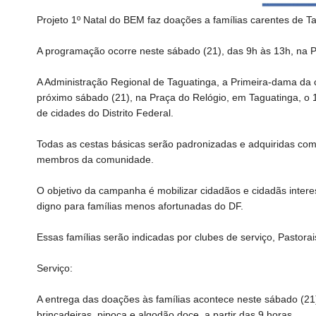
Projeto 1º Natal do BEM faz doações a famílias carentes de T
A programação ocorre neste sábado (21), das 9h às 13h, na 
A Administração Regional de Taguatinga, a Primeira-dama da ci
próximo sábado (21), na Praça do Relógio, em Taguatinga, o 1
de cidades do Distrito Federal.
Todas as cestas básicas serão padronizadas e adquiridas com
membros da comunidade.
O objetivo da campanha é mobilizar cidadãos e cidadãs inter
digno para famílias menos afortunadas do DF.
Essas famílias serão indicadas por clubes de serviço, Pastorai
Serviço:
A entrega das doações às famílias acontece neste sábado (21)
brincadeiras, pipoca e algodão doce, a partir das 9 horas.