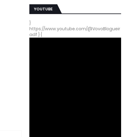
YOUTUBE
}
https://www.youtube.com/@VovoBlogueir
adf } {