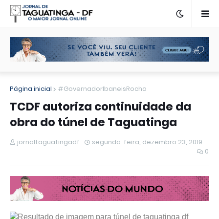
Página inicial
#GovernadorIbaneisRocha
TCDF autoriza continuidade da
obra do túnel de Taguatinga
jornaltaguatingadf
segunda-feira, dezembro 23, 2019
0