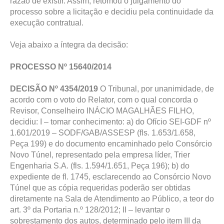
razão de existir. Assim, retomou o julgamento do
processo sobre a licitação e decidiu pela continuidade da
execução contratual.
Veja abaixo a íntegra da decisão:
PROCESSO Nº 15640/2014
DECISÃO Nº 4354/2019
O Tribunal, por unanimidade, de
acordo com o voto do Relator, com o qual concorda o
Revisor, Conselheiro INÁCIO MAGALHÃES FILHO,
decidiu: I – tomar conhecimento: a) do Ofício SEI-GDF nº
1.601/2019 – SODF/GAB/ASSESP (fls. 1.653/1.658,
Peça 199) e do documento encaminhado pelo Consórcio
Novo Túnel, representado pela empresa líder, Trier
Engenharia S.A. (fls. 1.594/1.651, Peça 196); b) do
expediente de fl. 1745, esclarecendo ao Consórcio Novo
Túnel que as cópia requeridas poderão ser obtidas
diretamente na Sala de Atendimento ao Público, a teor do
art. 3º da Portaria n.º 128/2012; II – levantar o
sobrestamento dos autos, determinado pelo item III da