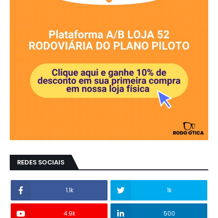
REDES SOCIAIS
1.1k
1k
4.9k
500