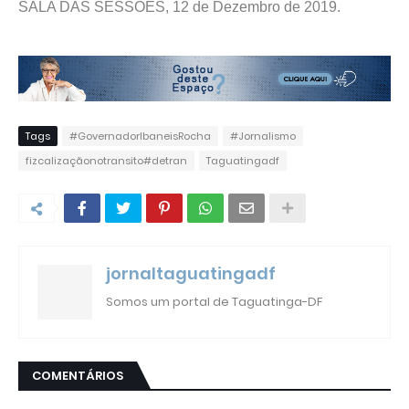
SALA DAS SESSÕES, 12 de Dezembro de 2019.
Tags
#GovernadorIbaneisRocha
#Jornalismo
fizcalizaçãonotransito#detran
Taguatingadf
jornaltaguatingadf
Somos um portal de Taguatinga-DF
COMENTÁRIOS