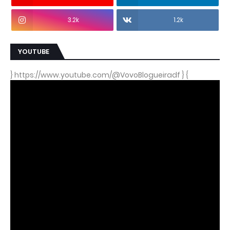
3.2k
1.2k
YOUTUBE
} https://www.youtube.com/@VovoBlogueiradf } {