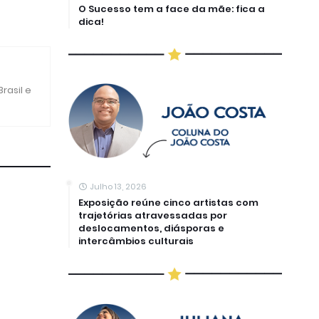
O Sucesso tem a face da mãe: fica a
dica!
rasil e
Julho 13, 2026
Exposição reúne cinco artistas com
trajetórias atravessadas por
deslocamentos, diásporas e
intercâmbios culturais