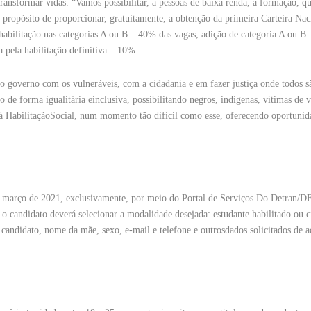
ransformar vidas. “Vamos possibilitar, a pessoas de baixa renda, a formação, qu
 propósito de proporcionar, gratuitamente, a obtenção da primeira Carteira Nac
habilitação nas categorias A ou B – 40% das vagas, adição de categoria A ou B
 pela habilitação definitiva – 10%.
o governo com os vulneráveis, com a cidadania e em fazer justiça onde todos s
 de forma igualitária einclusiva, possibilitando negros, indígenas, vítimas de v
o à HabilitaçãoSocial, num momento tão difícil como esse, oferecendo oportunid
de março de 2021, exclusivamente, por meio do Portal de Serviços Do Detran/D
o, o candidato deverá selecionar a modalidade desejada: estudante habilitado ou 
 candidato, nome da mãe, sexo, e-mail e telefone e outrosdados solicitados de 