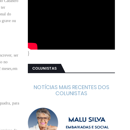
 no Cadastro
 ter
onal do
a grave ou
}
screver, ser
ão no
COLUNISTAS
12 meses,em
NOTÍCIAS MAIS RECENTES DOS
COLUNISTAS
quadra, para