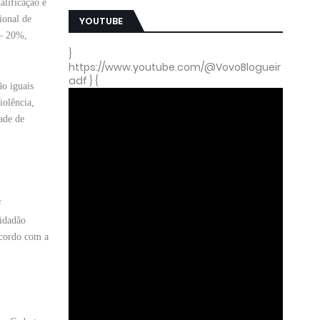
alificação e
ional de
YOUTUBE
 – 20%,
}
https://www.youtube.com/@VovoBlogueir
adf } {
ão iguais
iolência,
ade de
F
cidadão
acordo com a