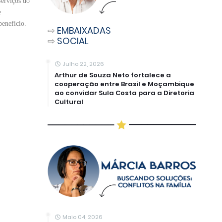
Serviços do
e
benefício.
⇨
EMBAIXADAS
⇨
SOCIAL
Julho 22, 2026
Arthur de Souza Neto fortalece a
cooperação entre Brasil e Moçambique
ao convidar Sula Costa para a Diretoria
Cultural
Maio 04, 2026