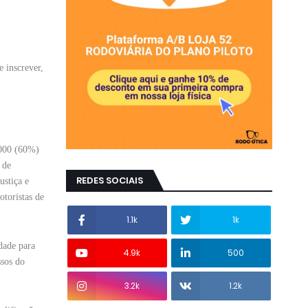
 inscrever,
.000 (60%)
 de
REDES SOCIAIS
ustiça e
otoristas de
1.1k
1k
dade para
4.9k
500
ssos do
3.2k
1.2k