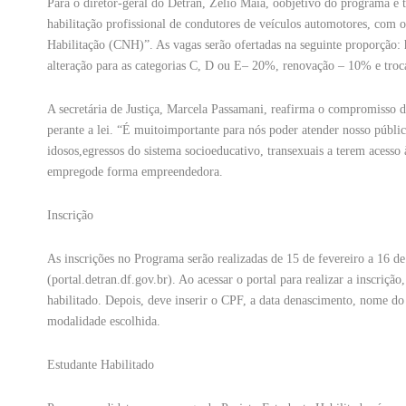
Para o diretor-geral do Detran, Zélio Maia, oobjetivo do programa é t
habilitação profissional de condutores de veículos automotores, com o
Habilitação (CNH)”. As vagas serão ofertadas na seguinte proporção: 
alteração para as categorias C, D ou E– 20%, renovação – 10% e troca
A secretária de Justiça, Marcela Passamani, reafirma o compromisso d
perante a lei. “É muitoimportante para nós poder atender nosso público
idosos,egressos do sistema socioeducativo, transexuais a terem acess
empregode forma empreendedora.
Inscrição
As inscrições no Programa serão realizadas de 15 de fevereiro a 16 
(portal.detran.df.gov.br). Ao acessar o portal para realizar a inscriçã
habilitado. Depois, deve inserir o CPF, a data denascimento, nome do
modalidade escolhida.
Estudante Habilitado