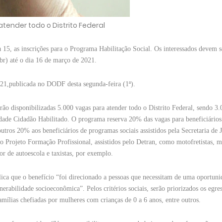
tender todo o Distrito Federal
15, as inscrições para o Programa Habilitação Social. Os interessados devem se
.br) até o dia 16 de março de 2021.
021,publicada no DODF desta segunda-feira (1ª).
ão disponibilizadas 5.000 vagas para atender todo o Distrito Federal, sendo 3
dade Cidadão Habilitado. O programa reserva 20% das vagas para beneficiários
tros 20% aos beneficiários de programas sociais assistidos pela Secretaria de J
o Projeto Formação Profissional, assistidos pelo Detran, como motofretistas, m
tor de autoescola e taxistas, por exemplo.
ca que o benefício “foi direcionado a pessoas que necessitam de uma oportuni
nerabilidade socioeconômica”. Pelos critérios sociais, serão priorizados os egre
amílias chefiadas por mulheres com crianças de 0 a 6 anos, entre outros.