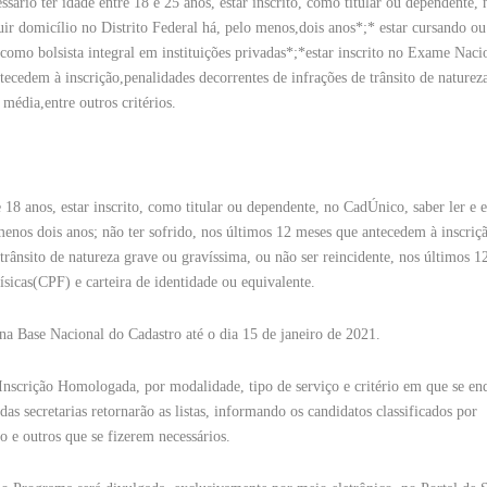
sário ter idade entre 18 e 25 anos, estar inscrito, como titular ou dependente,
 domicílio no Distrito Federal há, pelo menos,dois anos*;* estar cursando ou
como bolsista integral em instituições privadas*;*estar inscrito no Exame Naci
ecedem à inscrição,penalidades decorrentes de infrações de trânsito de naturez
média,entre outros critérios.
18 anos, estar inscrito, como titular ou dependente, no CadÚnico, saber ler e e
menos dois anos; não ter sofrido, nos últimos 12 meses que antecedem à inscriç
trânsito de natureza grave ou gravíssima, ou não ser reincidente, nos últimos 
ísicas(CPF) e carteira de identidade ou equivalente.
na Base Nacional do Cadastro até o dia 15 de janeiro de 2021.
 Inscrição Homologada, por modalidade, tipo de serviço e critério em que se en
as secretarias retornarão as listas, informando os candidatos classificados por
o e outros que se fizerem necessários.