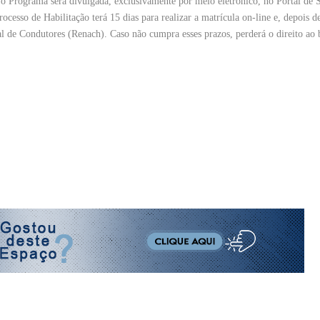
ara o Programa será divulgada, exclusivamente por meio eletrônico, no Portal de 
cesso de Habilitação terá 15 dias para realizar a matrícula on-line e, depois d
al de Condutores (Renach). Caso não cumpra esses prazos, perderá o direito ao 