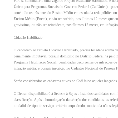
Para se candidatar a uma vaga do Projeto Estudante Habilitado, é neces
Único para Programas Sociais do Governo Federal (CadÚnico), possuir
concluído os três anos do Ensino Médio em escola da rede pública ou 
Ensino Médio (Enem), e não ter sofrido, nos últimos 12 meses que ant
gravíssima, ou não ser reincidente, nos últimos 12 meses, em infração 
Cidadão Habilitado
O candidato ao Projeto Cidadão Habilitado, precisa ter idade acima de 
penalmente imputável, possuir domicílio no Distrito Federal há pelo 
Programa Habilitação Social, penalidades decorrentes de infrações de 
infração média, e possuir inscrição no Cadastro Nacional de Pessoas F
Serão considerados os cadastros ativos no CadÚnico aqueles lançados 
O Detran disponibilizará à Sedes e à Sejus a lista dos candidatos com
classificação. Após a homologação da seleção dos candidatos, as referid
modalidade,tipo de serviço, critério enquadrado, motivo da não seleçã