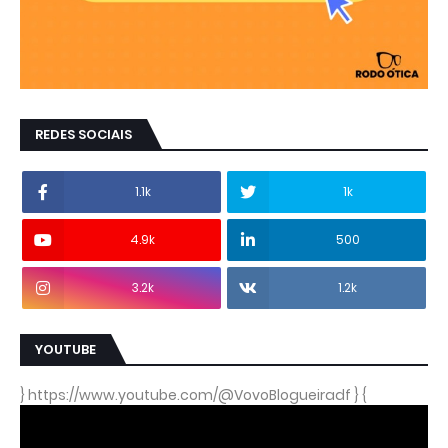
REDES SOCIAIS
1.1k
1k
4.9k
500
3.2k
1.2k
YOUTUBE
} https://www.youtube.com/@VovoBlogueiradf } {