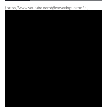
} https://www.youtube.com/@VovoBlogueiradf } {