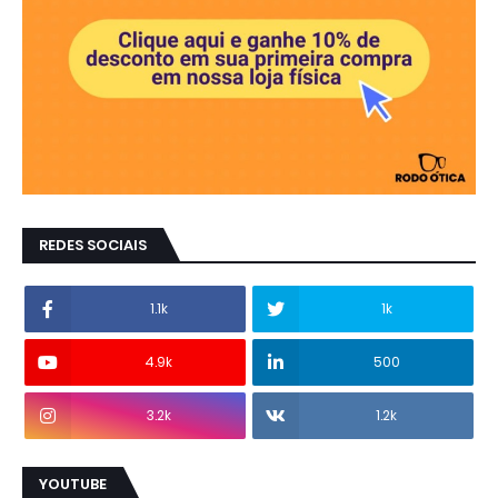
REDES SOCIAIS
1.1k
1k
4.9k
500
3.2k
1.2k
YOUTUBE