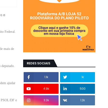
s e
ito Federal.
de mais de
REDES SOCIAIS
u deputado.
1.1k
1k
podem ajudar
4.9k
500
3.2k
1.2k
lo PSOL/DF e