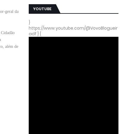
YOUTUBE
or-geral da
}
https://www.youtube.com/@VovoBlogueir
o Cidadão
adf } {
a
co, além de