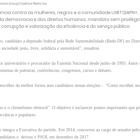
ario Araújo Castro e Pedro Ivo
ência contra as mulheres, negros e a comunidade LGBTQIAPN+,
a democracia e dos direitos humanos, mandato sem privilégio
corrupção e valorização da eficiência e do serviço público.
o, candidato a deputado federal pela Rede Sustentabilidade (Rede-DF) no Distr
ociedade justa, livre, solidária e sustentável”, ressaltou.
r universitário e procurador da Fazenda Nacional desde junho de 1993. Autor 
centenas de palestras, conferências, congressos, cursos e debates.
 escolher da melhor forma seus candidatos nessas eleições - “Como escolher se
o e o clientelismo eleitoral”. O objetivo é esclarecer pontos importantes que 
cráticas e populares.
ele integra a Executiva do partido. Em 2014, concorreu ao cargo de senador pe
 candidatos e deixou o PSOL em dezembro de 2017.