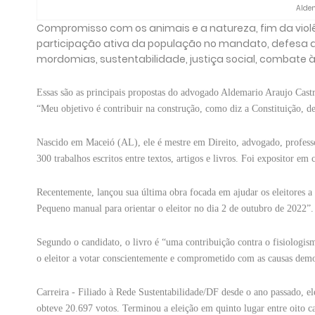
Aldem
Compromisso com os animais e a natureza, fim da viol
participação ativa da população no mandato, defesa d
mordomias, sustentabilidade, justiça social, combate à 
Essas são as principais propostas do advogado Aldemario Araujo Castr
“Meu objetivo é contribuir na construção, como diz a Constituição, de s
Nascido em Maceió (AL), ele é mestre em Direito, advogado, professo
300 trabalhos escritos entre textos, artigos e livros. Foi expositor em 
Recentemente, lançou sua última obra focada em ajudar os eleitores a
Pequeno manual para orientar o eleitor no dia 2 de outubro de 2022”.
Segundo o candidato, o livro é “uma contribuição contra o fisiologism
o eleitor a votar conscientemente e comprometido com as causas demo
Carreira - Filiado à Rede Sustentabilidade/DF desde o ano passado, 
obteve 20.697 votos. Terminou a eleição em quinto lugar entre oito