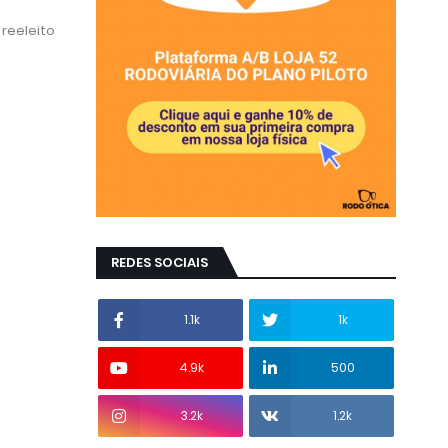
 reeleito
REDES SOCIAIS
1.1k
1k
4.9k
500
3.2k
1.2k