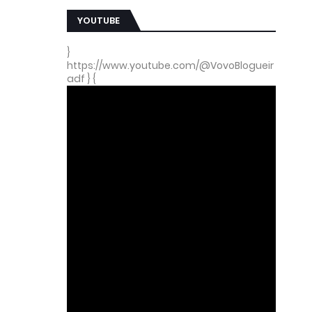
YOUTUBE
}
https://www.youtube.com/@VovoBlogueir
adf } {