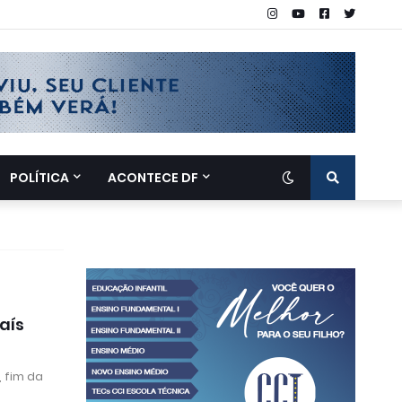
POLÍTICA
ACONTECE DF
aís
 fim da