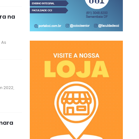
ira na
 As
m 2022,
âmara