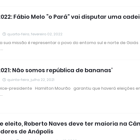
022: Fábio Melo “o Pará” vai disputar uma cade
quarta-feira, fevereiro 02, 2022
 a sua missão é representar o povo do entorno sul e norte de Goiás
 …
2021: Não somos república de bananas’
quinta-feira, julho 22, 2021
 vice-presidente Hamilton Mourão garantiu que haverá eleições e
 …
:Se eleito, Roberto Naves deve ter maioria na C
dores de Anápolis