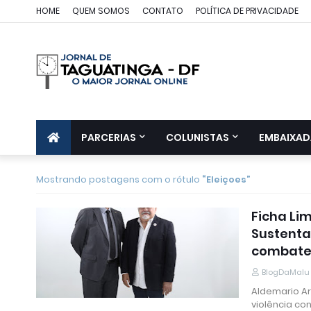
HOME
QUEM SOMOS
CONTATO
POLÍTICA DE PRIVACIDADE
PARCERIAS
COLUNISTAS
EMBAIXAD
Mostrando postagens com o rótulo
Eleiçoes
Ficha Li
Sustenta
combater 
BlogDaMalu
Aldemario Ar
violência co