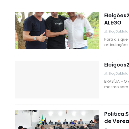
Eleições2
ALEGO
BlogDaMalu
Pará diz que
articulações
Eleições
BlogDaMalu
BRASÍLIA – O
mesmo sem
Politica
de Verea