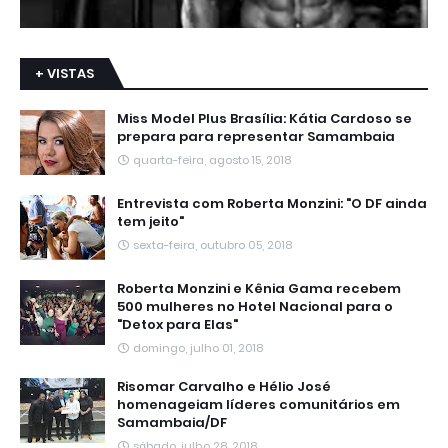
+ VISTAS
Miss Model Plus Brasília: Kátia Cardoso se
prepara para representar Samambaia
quarta-feira, agosto 15, 2018
Entrevista com Roberta Monzini: "O DF ainda
tem jeito"
sexta-feira, outubro 05, 2018
Roberta Monzini e Kênia Gama recebem
500 mulheres no Hotel Nacional para o
"Detox para Elas"
domingo, julho 01, 2018
Risomar Carvalho e Hélio José
homenageiam líderes comunitários em
Samambaia/DF
sábado, julho 28, 2018