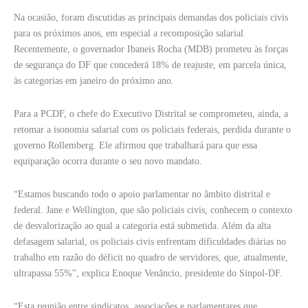
Na ocasião, foram discutidas as principais demandas dos policiais civis
para os próximos anos, em especial a recomposição salarial.
Recentemente, o governador Ibaneis Rocha (MDB) prometeu às forças
de segurança do DF que concederá 18% de reajuste, em parcela única,
às categorias em janeiro do próximo ano.
Para a PCDF, o chefe do Executivo Distrital se comprometeu, ainda, a
retomar a isonomia salarial com os policiais federais, perdida durante o
governo Rollemberg. Ele afirmou que trabalhará para que essa
equiparação ocorra durante o seu novo mandato.
“Estamos buscando todo o apoio parlamentar no âmbito distrital e
federal. Jane e Wellington, que são policiais civis, conhecem o contexto
de desvalorização ao qual a categoria está submetida. Além da alta
defasagem salarial, os policiais civis enfrentam dificuldades diárias no
trabalho em razão do déficit no quadro de servidores, que, atualmente,
ultrapassa 55%”, explica Enoque Venâncio, presidente do Sinpol-DF.
“Esta reunião entre sindicatos, associações e parlamentares que