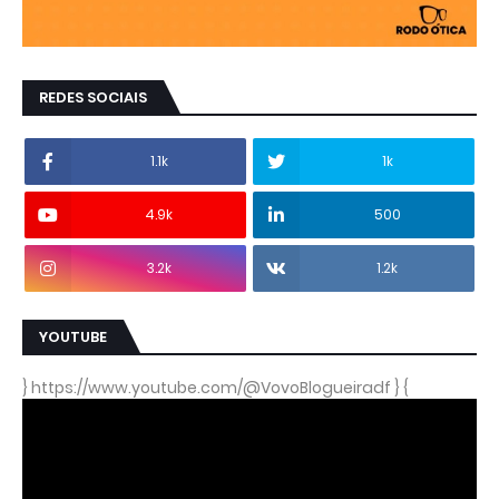
REDES SOCIAIS
1.1k
1k
4.9k
500
3.2k
1.2k
YOUTUBE
} https://www.youtube.com/@VovoBlogueiradf } {