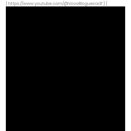
} https://www.youtube.com/@VovoBlogueiradf } {