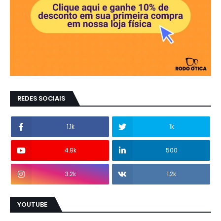
REDES SOCIAIS
1.1k
1k
4.9k
500
3.2k
1.2k
YOUTUBE