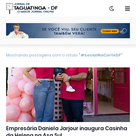
Mostrando postagens com o rótulo
#socialNaCorteDF
Empresária Daniela Jarjour inaugura Casinha
da Helena na Asa Sul