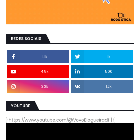
REDES SOCIAIS
1.1k
1k
4.9k
500
3.2k
1.2k
YOUTUBE
} https://www.youtube.com/@VovoBlogueiradf } {