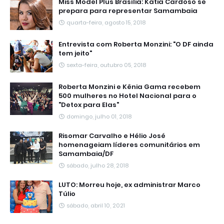
Miss Model Plus Brasília: Kátia Cardoso se
prepara para representar Samambaia
quarta-feira, agosto 15, 2018
Entrevista com Roberta Monzini: "O DF ainda
tem jeito"
sexta-feira, outubro 05, 2018
Roberta Monzini e Kênia Gama recebem
500 mulheres no Hotel Nacional para o
"Detox para Elas"
domingo, julho 01, 2018
Risomar Carvalho e Hélio José
homenageiam líderes comunitários em
Samambaia/DF
sábado, julho 28, 2018
LUTO: Morreu hoje, ex administrar Marco
Túlio
sábado, abril 10, 2021