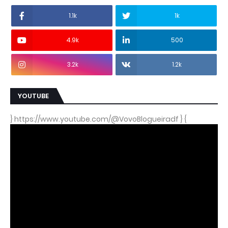
1.1k
1k
4.9k
500
3.2k
1.2k
YOUTUBE
} https://www.youtube.com/@VovoBlogueiradf } {