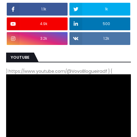
1.1k
1k
4.9k
500
3.2k
1.2k
YOUTUBE
} https://www.youtube.com/@VovoBlogueiradf } {