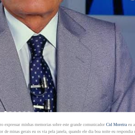
uero expressar minhas memorias sobre este grande comunicador
Cid Moreira
eu a
or de minas gerais eu os via pela janela, quando ele dia boa noite eu respondia r