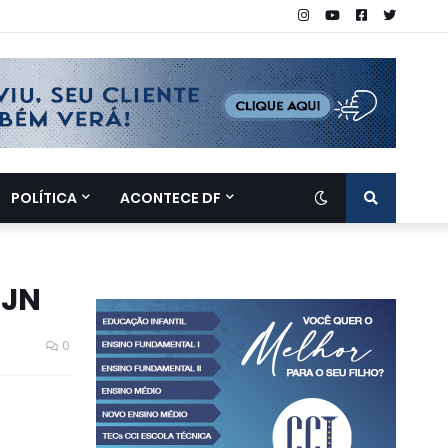
POLÍTICA
ACONTECE DF
 JN
0