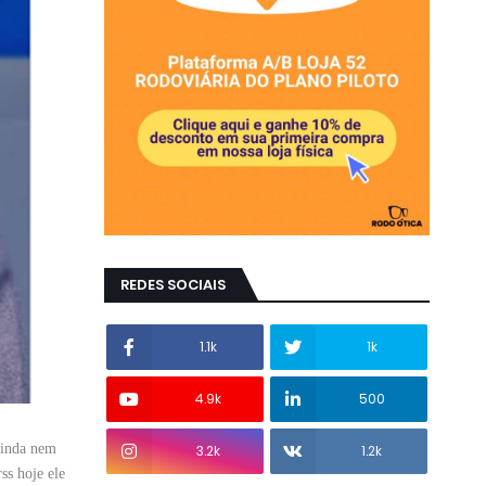
REDES SOCIAIS
1.1k
1k
4.9k
500
inda nem
3.2k
1.2k
ss hoje ele