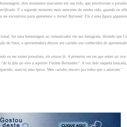
 homenagem, dois momentos marcantes em sua vida, que envolveram o jornalis
i petrificado. E o segundo momento mais marcante da minha vida, quando eu olh
u me encontrava para apresentar o Jornal Nacional. Ele é uma figura gigante
acional, fez uma homenagem ao comunicador em seu Instagram, dizendo que C
o de fotos, a apresentadora deixou seu carinho aos conhecidos do apresentado
do eu me tornei jornalista, ele estava lá. A primeira vez em que entrei ao vivo
“de lá fala ao vivo a repórter Fátima Bernardes”
. A voz dele naquela bancada
 esquecido, marcou uma época. Meu carinho sincero pra todos que o amavam.”