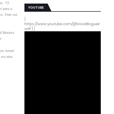
ta:
“O
YOUTUBE
ei para a
sca. Uma voz
}
https://www.youtube.com/@VovoBlogueir
adf } {
id Moreira
r.
 no Jornal
, era uma