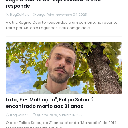
responde
BlogDaMalu
terça-feira, novembro 04, 2025
A atriz Regina Duarte respondeu a um comentário recente
feito por Antonio Fagundes, seu colega de e…
Luto; Ex-"Malhação", Felipe Selau é
encontrado morto aos 31 anos
BlogDaMalu
quarta-feira, outubro 15, 2025
O ator Felipe Selau, de 31 anos, ator da "Malhação" de 2014,