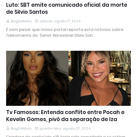
Luto: SBT emite comunicado oficial da morte
de Silvio Santos
BlogDaMalu
sábado, agosto 17, 2024
É com pesar que nosso portal reporta esta noticias sobre
falecimento do Senor Abravanel Silvio San…
Tv Famosos: Entenda conflito entre Pocah e
Kevelin Gomes, pivô da separação de Iza
BlogDaMalu
quarta-feira, agosto 07, 2024
Criadora de conteúdo +18 teria sido convidada a se retirar