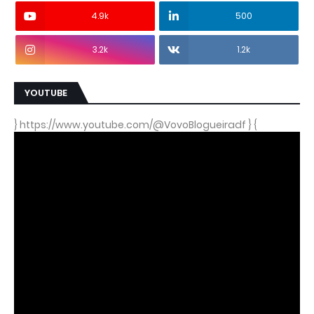
4.9k
500
3.2k
1.2k
YOUTUBE
} https://www.youtube.com/@VovoBlogueiradf } {