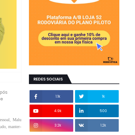
REDES SOCIAIS
Após
1.1k
1k
de
4.9k
500
essoal, Malu
3.2k
1.2k
tudo, manter-