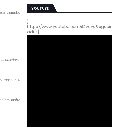
YOUTUBE
 esse caminho
}
https://www.youtube.com/@VovoBlogueir
adf } {
r acolhedor e
 coragem e a
 sinto muito