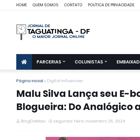
HOME
QUEM SOMOS
CONTATO
POLÍTICA DE PRIVACIDADE
PARCERIAS
COLUNISTAS
EMBAIXAD
Página inicial
Digital Influencier
Malu Silva Lança seu E-b
Blogueira: Do Analógico ao
BlogDaMalu
segunda-feira, novembro 25, 2024