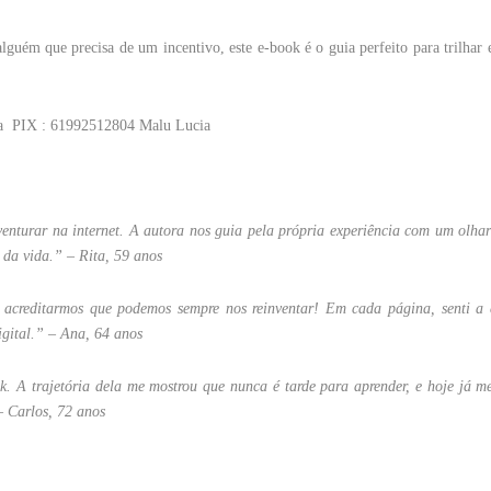
lguém que precisa de um incentivo, este e-book é o guia perfeito para trilhar
 PIX : 61992512804 Malu Lucia
enturar na internet. A autora nos guia pela própria experiência com um olha
da vida.” – Rita, 59 anos
ra acreditarmos que podemos sempre nos reinventar! Em cada página, senti a
igital.” – Ana, 64 anos
. A trajetória dela me mostrou que nunca é tarde para aprender, e hoje já me
– Carlos, 72 anos