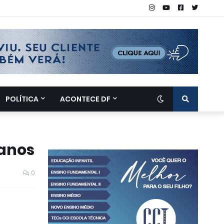
POLÍTICA
ACONTECE DF
 anos
0