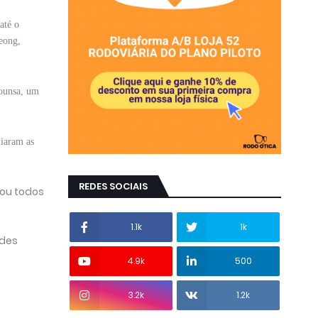
até o
eong,
Gounsa, um
liaram as
REDES SOCIAIS
zou todos
1.1k
1k
ades
4.9k
500
3.2k
1.2k