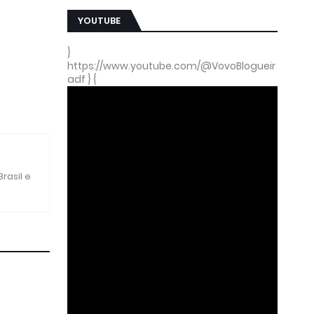
YOUTUBE
}
https://www.youtube.com/@VovoBlogueir
adf } {
rasil e