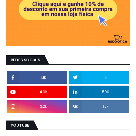
REDES SOCIAIS
1.1k
1k
4.9k
500
3.2k
1.2k
YOUTUBE