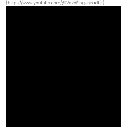
} https://www.youtube.com/@VovoBlogueiradf } {