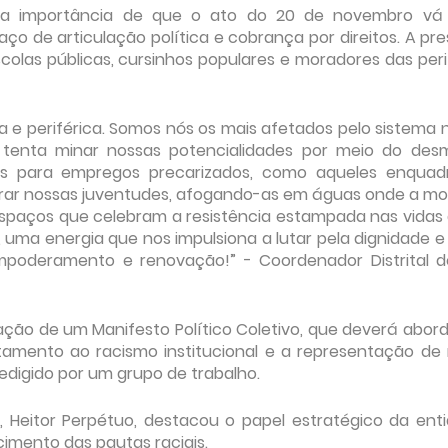
m a importância de que o ato do 20 de novembro vá
ço de articulação política e cobrança por direitos. A pr
las públicas, cursinhos populares e moradores das perife
a e periférica. Somos nós os mais afetados pelo sistema n
 tenta minar nossas potencialidades por meio do des
os para empregos precarizados, como aqueles enquad
urar nossas juventudes, afogando-as em águas onde a mo
spaços que celebram a resistência estampada nas vidas
uma energia que nos impulsiona a lutar pela dignidade e 
oderamento e renovação!” - Coordenador Distrital d
ção de um Manifesto Político Coletivo, que deverá abor
tamento ao racismo institucional e a representação de
edigido por um grupo de trabalho.
a, Heitor Perpétuo, destacou o papel estratégico da ent
imento das pautas raciais.