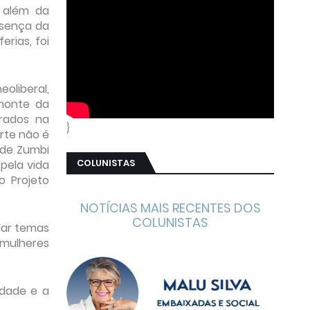
 além da
esença da
rias, foi
eoliberal,
monte da
rados na
}
rte não é
 de Zumbi
COLUNISTAS
pela vida
o Projeto
NOTÍCIAS MAIS RECENTES DOS
COLUNISTAS
dar temas
 mulheres
idade e a