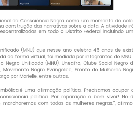
Nacional da Consciência Negra como um momento de cel
a construção das narrativas sobre a data. A atividade i
scentralizadas em todo o Distrito Federal, incluindo u
Unificado (MNU) que nesse ano celebra 45 anos de exis
ada de forma virtual, foi mediada por integrantes do MNU
egro Unificado (MNU), Uneafro, Clube Social Negro de
o, Movimento Negro Evangélico, Frente de Mulheres Neg
ço por Marielle, entre outras.
bólica,é uma afirmação política. Precisamos ocupar 
 consciência política. Por reparação e bem viver! No 
25, marcharemos com todas as mulheres negras.”, afirm