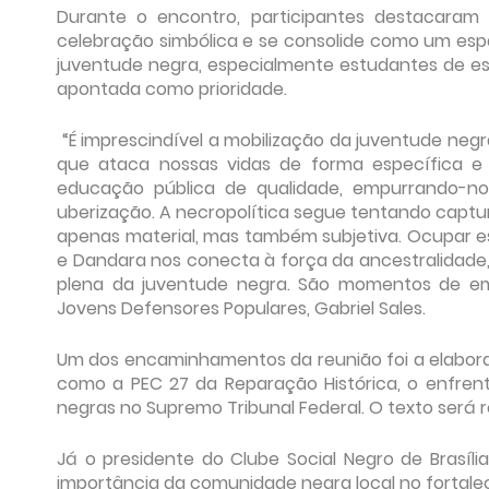
Durante o encontro, participantes destacara
celebração simbólica e se consolide como um espa
juventude negra, especialmente estudantes de esco
apontada como prioridade.
“É imprescindível a mobilização da juventude negr
que ataca nossas vidas de forma específica e
educação pública de qualidade, empurrando-n
uberização. A necropolítica segue tentando capt
apenas material, mas também subjetiva. Ocupar e
e Dandara nos conecta à força da ancestralidade, 
plena da juventude negra. São momentos de emp
Jovens Defensores Populares, Gabriel Sales.
Um dos encaminhamentos da reunião foi a elabora
como a PEC 27 da Reparação Histórica, o enfren
negras no Supremo Tribunal Federal. O texto será r
Já o presidente do Clube Social Negro de Brasíli
importância da comunidade negra local no fortalec