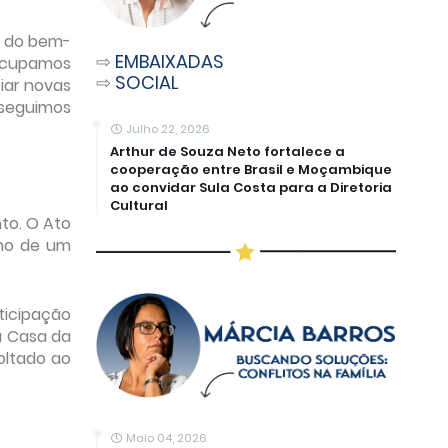
no do bem-
⇨
EMBAIXADAS
 ocupamos
⇨
SOCIAL
iar novas
seguimos
Julho 22, 2026
Arthur de Souza Neto fortalece a
cooperação entre Brasil e Moçambique
ao convidar Sula Costa para a Diretoria
Cultural
nto.
O Ato
rno de um
ticipação
a Casa da
oltado ao
Maio 04, 2026