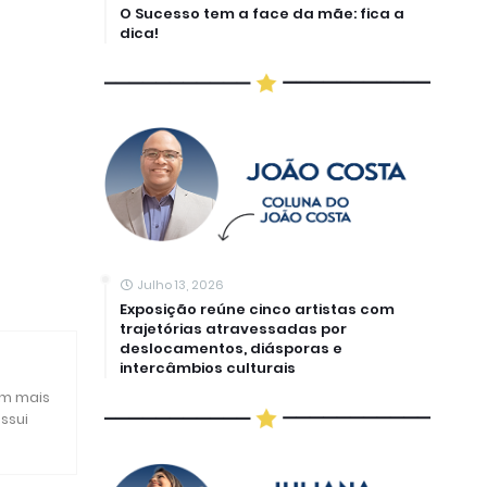
O Sucesso tem a face da mãe: fica a
dica!
Julho 13, 2026
Exposição reúne cinco artistas com
trajetórias atravessadas por
deslocamentos, diásporas e
intercâmbios culturais
om mais
ssui