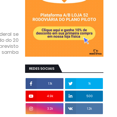
deral se
do do 20
previsto
de samba
REDES SOCIAIS
1.1k
1k
4.9k
500
3.2k
1.2k