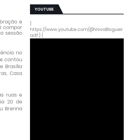
YOUTUBE
ebração e
}
rá compor
https://www.youtube.com/@VovoBlogueir
ma sessão
adf } {
tência no
 e contou
 Brasília
ras, Casa
as ruas e
dia 20 de
ou Brenna