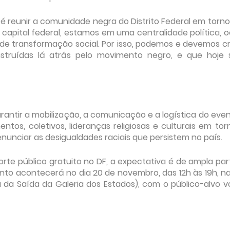
a é reunir a comunidade negra do Distrito Federal em tor
da capital federal, estamos em uma centralidade política,
de transformação social. Por isso, podemos e devemos cr
truídas lá atrás pelo movimento negro, e que hoje 
rantir a mobilização, a comunicação e a logística do eve
ntos, coletivos, lideranças religiosas e culturais em to
nunciar as desigualdades raciais que persistem no país.
te público gratuito no DF, a expectativa é de ampla par
nto acontecerá no dia 20 de novembro, das 12h às 19h, n
a da Saída da Galeria dos Estados), com o público-alvo v