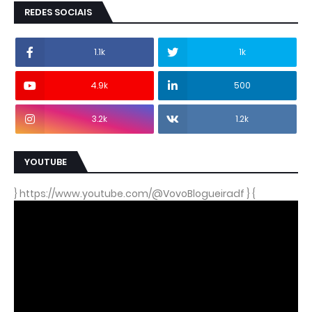
REDES SOCIAIS
1.1k
1k
4.9k
500
3.2k
1.2k
YOUTUBE
} https://www.youtube.com/@VovoBlogueiradf } {