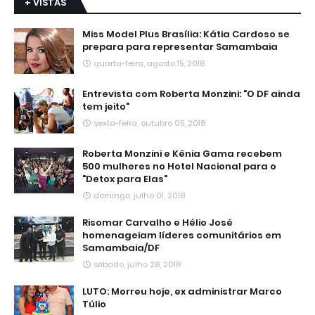
+ VISTAS
Miss Model Plus Brasília: Kátia Cardoso se
prepara para representar Samambaia
quarta-feira, agosto 15, 2018
Entrevista com Roberta Monzini: "O DF ainda
tem jeito"
sexta-feira, outubro 05, 2018
Roberta Monzini e Kênia Gama recebem
500 mulheres no Hotel Nacional para o
"Detox para Elas"
domingo, julho 01, 2018
Risomar Carvalho e Hélio José
homenageiam líderes comunitários em
Samambaia/DF
sábado, julho 28, 2018
LUTO: Morreu hoje, ex administrar Marco
Túlio