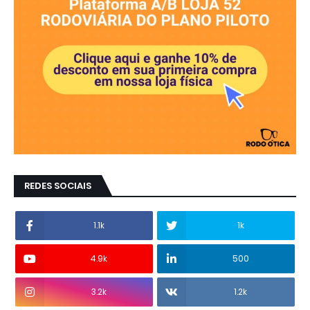
REDES SOCIAIS
1.1k
1k
4.9k
500
3.2k
1.2k