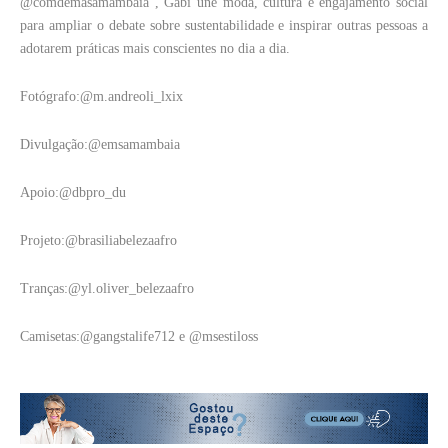
@comdemasamambaia , Gabi une moda, cultura e engajamento social
para ampliar o debate sobre sustentabilidade e inspirar outras pessoas a
adotarem práticas mais conscientes no dia a dia.
Fotógrafo:@m.andreoli_lxix
Divulgação:@emsamambaia
Apoio:@dbpro_du
Projeto:@brasiliabelezaafro
Tranças:@yl.oliver_belezaafro
Camisetas:@gangstalife712 e @msestiloss