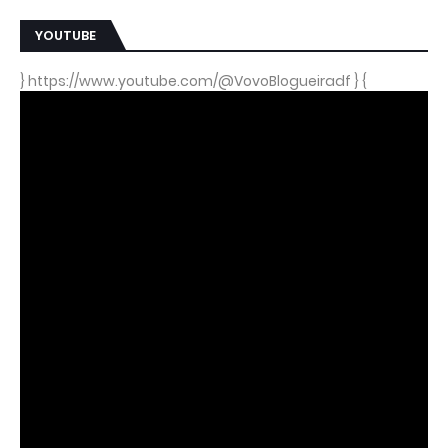
YOUTUBE
} https://www.youtube.com/@VovoBlogueiradf } {