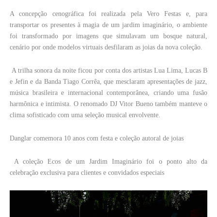
A concepção cenográfica foi realizada pela Vero Festas e, para
transportar os presentes à magia de um jardim imaginário, o ambiente
foi transformado por imagens que simulavam um bosque natural,
cenário por onde modelos virtuais desfilaram as joias da nova coleção.
A trilha sonora da noite ficou por conta dos artistas Lua Lima, Lucas B
e Jefin e da Banda Tiago Corrêa, que mesclaram apresentações de jazz,
música brasileira e internacional contemporânea, criando uma fusão
harmônica e intimista. O renomado DJ Vitor Bueno também manteve o
clima sofisticado com uma seleção musical envolvente.
Danglar comemora 10 anos com festa e coleção autoral de joias
A coleção Ecos de um Jardim Imaginário foi o ponto alto da
celebração exclusiva para clientes e convidados especiais