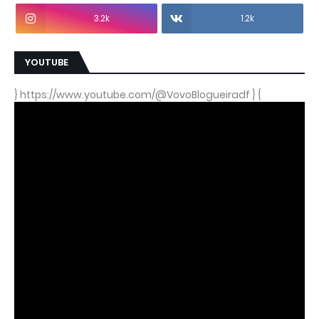
3.2k
1.2k
YOUTUBE
} https://www.youtube.com/@VovoBlogueiradf } {