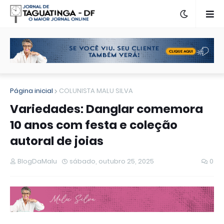
Página inicial
COLUNISTA MALU SILVA
Variedades: Danglar comemora
10 anos com festa e coleção
autoral de joias
BlogDaMalu
sábado, outubro 25, 2025
0