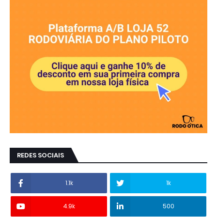
REDES SOCIAIS
1.1k
1k
4.9k
500