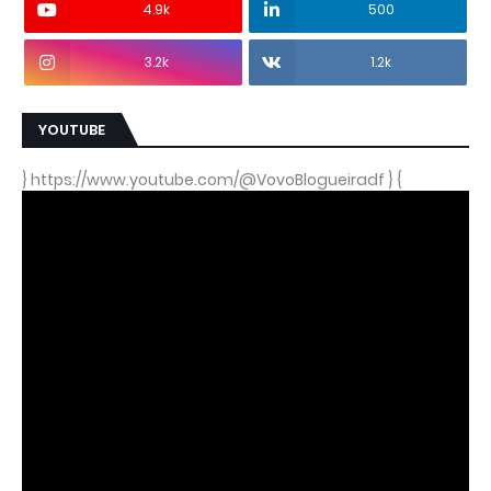
4.9k
500
3.2k
1.2k
YOUTUBE
} https://www.youtube.com/@VovoBlogueiradf } {