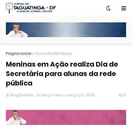
Página inicial
AlunosRedePublica
Meninas em Ação realiza Dia de
Secretária para alunas da rede
pública
BlogDaMalu
terça-feira, março 24, 2026
0