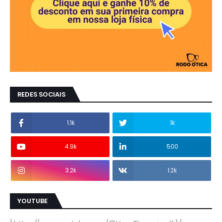
REDES SOCIAIS
1.1k
1k
4.9k
500
3.2k
1.2k
YOUTUBE