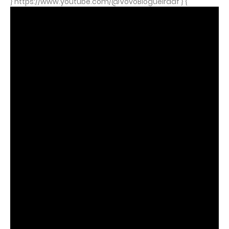
} https://www.youtube.com/@VovoBlogueiradf } {