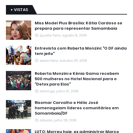
+ VISTAS
Miss Model Plus Brasília: Kátia Cardoso se
prepara para representar Samambaia
quarta-feira, agosto 15, 2018
Entrevista com Roberta Monzini: "O DF ainda
tem jeito"
sexta-feira, outubro 05, 2018
Roberta Monzini e Kênia Gama recebem
500 mulheres no Hotel Nacional para o
"Detox para Elas"
domingo, julho 01, 2018
Risomar Carvalho e Hélio José
homenageiam líderes comunitários em
Samambaia/DF
sábado, julho 28, 2018
LUTO: Morreu hoje, ex administrar Marco