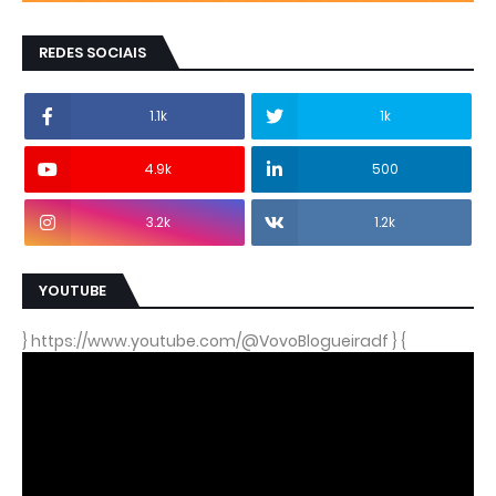
REDES SOCIAIS
1.1k
1k
4.9k
500
3.2k
1.2k
YOUTUBE
} https://www.youtube.com/@VovoBlogueiradf } {