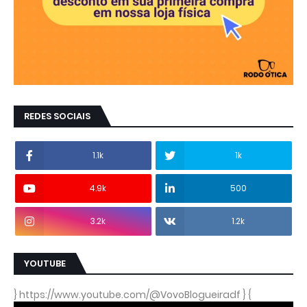
REDES SOCIAIS
1.1k
1k
4.9k
500
3.2k
1.2k
YOUTUBE
} https://www.youtube.com/@VovoBlogueiradf } {