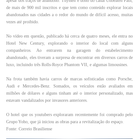
apesar dos traços de abandono. Thyssen é dono do canal Unbeaten Path,
de mais de 900 mil inscritos e que tem como conteúdo explorar locais
abandonados nas cidades a o redor do mundo de difícil acesso, muitas
vezes até proibido.
No vídeo em questão, publicado há cerca de quatro meses, ele entra no
Hotel New Century, explorando o interior do local com alguns
companheiros. Ao entrarem na garagem do estabelecimento
abandonado, eles tiveram a surpresa de encontrar em diversos carros de
luxo, incluindo três Rolls-Royce Phantom VII, e algumas limousines.
Na frota também havia carros de marcas sofisticadas como Porsche,
Audi e Mercedes-Benz. Somados, os veículos estão avaliados em
milhões de dólares e alguns tinham até o interior personalizado, mas
estavam vandalizados por invasores anteriores.
O hotel que os youtubers exploraram recentemente foi comprado pelo
Grupo Yoho, que já iniciou as obras para a revitalização do espaço.
Fonte: Correio Brasiliense