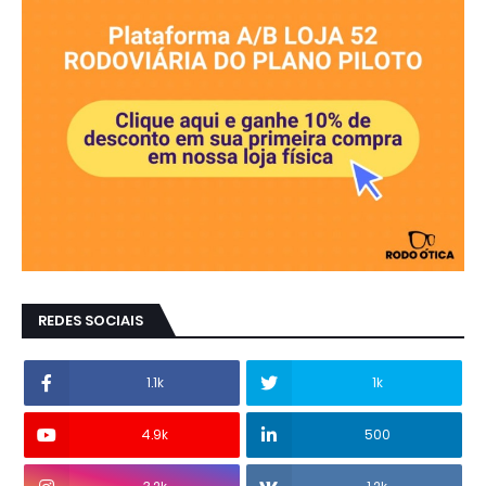
REDES SOCIAIS
1.1k
1k
4.9k
500