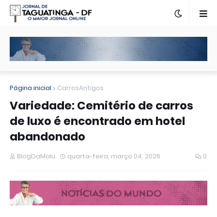
Página inicial
CarrosAntigos
Variedade: Cemitério de carros
de luxo é encontrado em hotel
abandonado
BlogDaMalu
quarta-feira, março 04, 2026
0