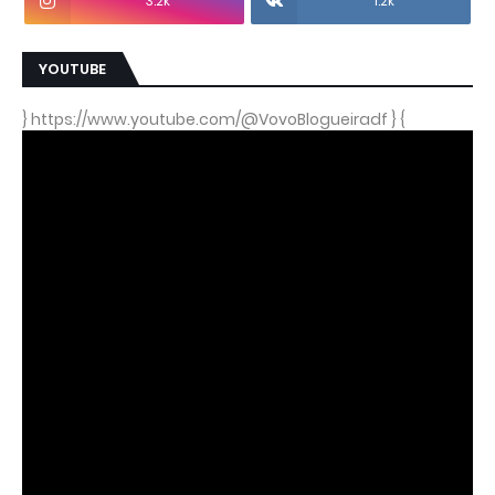
3.2k
1.2k
YOUTUBE
} https://www.youtube.com/@VovoBlogueiradf } {